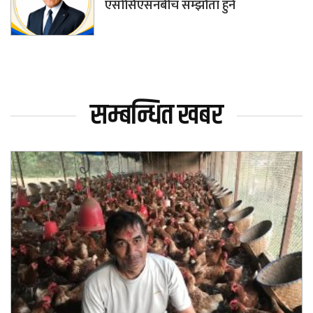
एसोसिएसनबीच सम्झौता हुने
सम्बन्धित खबर