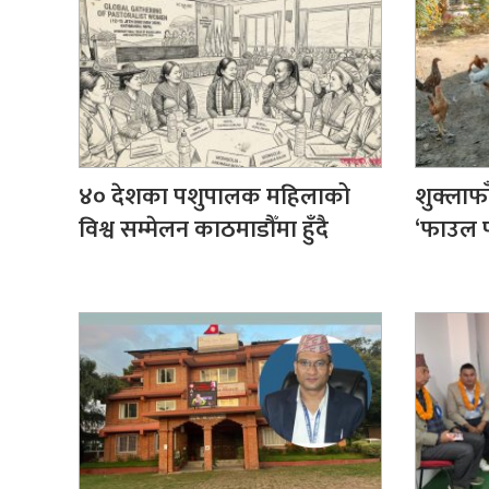
४० देशका पशुपालक महिलाको
शुक्लाफा
विश्व सम्मेलन काठमाडौँमा हुँदै
‘फाउल 