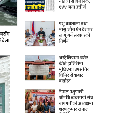
नतिजा सार्वजनिक,
१४४ जना उत्तीर्ण
पशु बधशाला तथा
मासु जाँच ऐन देशभर
लयसँग
लागू गर्ने सरकारको
िबेला
निर्णय
अस्ट्रेलियामा बसेर
कीर्ते हाजिरीमा
मुछिएका उपसचिव
घिमिरे सेवाबाट
बर्खास्त
नेपाल पशुपन्छी
औषधि व्यवसायी संघ
बागमतीको अध्यक्षमा
शरणकुमार खनाल