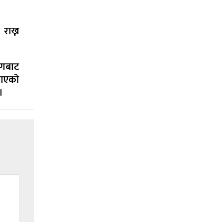
राख्न
मणबाट
ल आएको
।