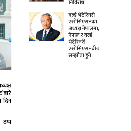
निर्विरोध
वर्ल्ड भेटेरिनरी
एसोसिएसनका
अध्यक्ष नेपालमा,
नेपाल र वर्ल्ड
भेटेरिनरी
एसोसिएसनबीच
सम्झौता हुने
्यक्ष
’बारे
मय दिन
 ठप्प