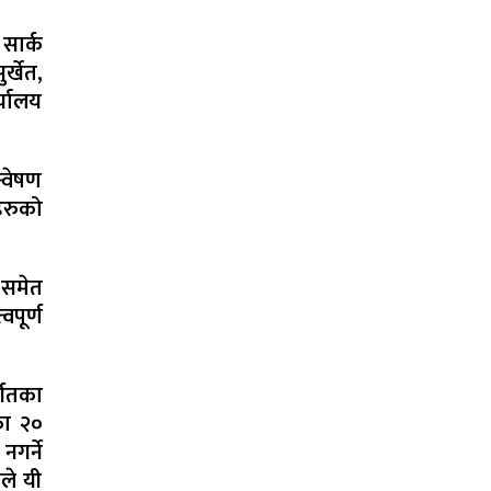
 सार्क
्खेत,
्यालय
्वेषण
हरुको
 समेत
वपूर्ण
्गतका
का २०
गर्ने
ले यी