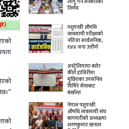
लागू गर्ने सरकारको
निर्णय
पशुपन्छी औषधि
व्यवसायी परीक्षाको
रिएको
नतिजा सार्वजनिक,
१४४ जना उत्तीर्ण
स्यता
अस्ट्रेलियामा बसेर
कीर्ते हाजिरीमा
मुछिएका उपसचिव
निएको
घिमिरे सेवाबाट
नेछ।”
बर्खास्त
नेपाल पशुपन्छी
औषधि व्यवसायी संघ
बागमतीको अध्यक्षमा
यताको
शरणकुमार खनाल