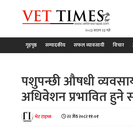
२०८३ साउन २३ गते
VET TIMES
Nepal's 1st Vet Magzine
गृहपृष्ठ
सम्पादकीय
सफल व्यावसायी
विचार
पशुपन्छी औषधी व्यवसाय
अधिवेशन प्रभावित हुने 
भेट टाइम्स
२२ जेठ २०८२ ११:०१