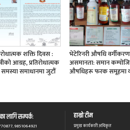
रतिरोधात्मक शक्ति दिवस :
भेटेरिनरी औषधि वर्गीकरण
त्रीको आग्रह, प्रतिरोधात्मक
असमानता: समान कम्पोज
 समस्या समाधानमा जुटौं
औषधिहरू फरक समूहमा वर
हाम्रो टीम
ा लागि सम्पर्कः
प्रमुख कार्यकारी अधिकृत
770877, 9851064921