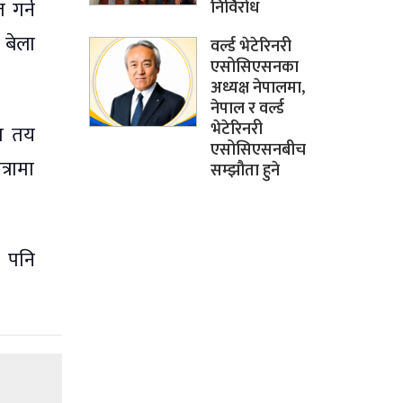
 गर्न
निर्विरोध
 बेला
वर्ल्ड भेटेरिनरी
एसोसिएसनका
अध्यक्ष नेपालमा,
नेपाल र वर्ल्ड
भेटेरिनरी
मा तय
एसोसिएसनबीच
्रामा
सम्झौता हुने
ए पनि