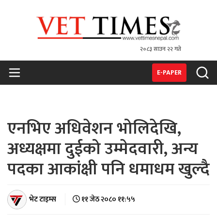
२०८३ साउन २२ गते
VET TIMES
Nepal's 1st Vet Magzine
E-PAPER
एनभिए अधिवेशन भोलिदेखि,
अध्यक्षमा दुईको उम्मेदवारी, अन्य
पदका आकांक्षी पनि धमाधम खुल्दै
भेट टाइम्स
११ जेठ २०८० ११:५५