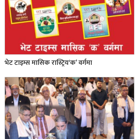
भेट टाइम्स मासिक रास्ट्रिय‘क’ वर्गमा