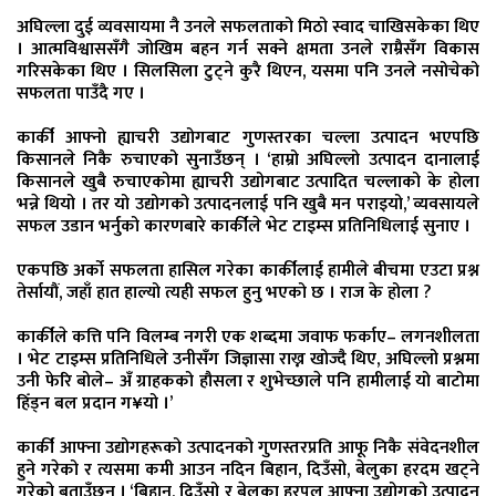
अघिल्ला दुई व्यवसायमा नै उनले सफलताको मिठो स्वाद चाखिसकेका थिए
। आत्मविश्वाससँगै जोखिम बहन गर्न सक्ने क्षमता उनले राम्रैसँग विकास
गरिसकेका थिए । सिलसिला टुट्ने कुरै थिएन, यसमा पनि उनले नसोचेको
सफलता पाउँदै गए ।
कार्की आफ्नो ह्याचरी उद्योगबाट गुणस्तरका चल्ला उत्पादन भएपछि
किसानले निकै रुचाएको सुनाउँछन् । ‘हाम्रो अघिल्लो उत्पादन दानालाई
किसानले खुबै रुचाएकोमा ह्याचरी उद्योगबाट उत्पादित चल्लाको के होला
भन्ने थियो । तर यो उद्योगको उत्पादनलाई पनि खुबै मन पराइयो,’ व्यवसायले
सफल उडान भर्नुको कारणबारे कार्कीले भेट टाइम्स प्रतिनिधिलाई सुनाए ।
एकपछि अर्को सफलता हासिल गरेका कार्कीलाई हामीले बीचमा एउटा प्रश्न
तेर्सायौं, जहाँ हात हाल्यो त्यही सफल हुनु भएको छ । राज के होला ?
कार्कीले कत्ति पनि विलम्ब नगरी एक शब्दमा जवाफ फर्काए– लगनशीलता
। भेट टाइम्स प्रतिनिधिले उनीसँग जिज्ञासा राख्न खोज्दै थिए, अघिल्लो प्रश्नमा
उनी फेरि बोले– अँ ग्राहकको हौसला र शुभेच्छाले पनि हामीलाई यो बाटोमा
हिँड्न बल प्रदान ग¥यो ।’
कार्की आफ्ना उद्योगहरूको उत्पादनको गुणस्तरप्रति आफू निकै संवेदनशील
हुने गरेको र त्यसमा कमी आउन नदिन बिहान, दिउँसो, बेलुका हरदम खट्ने
गरेको बताउँछन् । ‘बिहान, दिउँसो र बेलुका हरपल आफ्ना उद्योगको उत्पादन