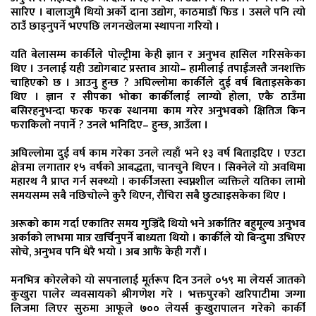
सारिए । बालाजुमै थियो अर्को दाना उद्योग, काठमाडौं फिड । उसले पनि त्यो
ठाउँ छाड्नुपर्ने भएपछि लगनखेलमा स्थापना गरियो ।
यति बेलासम्म कार्कीले पोल्ट्रीमा केही ज्ञान र अनुभव हासिल गरिसकेका
थिए । उनलाई यही उद्योगबाट प्रस्ताव आयो– हामीलाई तपाईंजस्तै जनशक्ति
चाहिएको छ । आउनु हुन्छ ? अघिल्लोमा कार्कीले दुई वर्ष बिताइसकेका
थिए । ज्ञान र सीपका भोका कार्कीलाई लाग्यो होला, एकै ठाउँमा
बसिरहनुभन्दा फरक फरक स्थानमा काम गरेर अनुभवको क्षितिज किन
फराकिलो नपार्ने ? उनले भनिदिए– हुन्छ, आउँला ।
अघिल्लोमा दुई वर्ष काम गरेका उनले त्यहाँ भने १३ वर्ष बिताइदिए । एउटा
क्षेत्रमा लगातार १५ वर्षको आबद्धता, चानचुने थिएन । सिक्नेले यो अवधिमा
महारथ नै प्राप्त गर्न सक्थ्यो । कार्कीजस्ता स्वप्नशील व्यक्तिले यतिका लामो
समयसम्म सबै नछिचोल्ने कुरै थिएन, रौंचिरा सबै छुट्याइसकेका थिए ।
अरूको काम गर्दा एकातिर समय गुज्रिँदै थियो भने अर्कातिर बहुमूल्य अनुभव
अर्काको लाभमा मात्र खर्चिनुपर्ने बाध्यता थियो । कार्कीले यो बिन्दुमा उभिएर
सोचे, अनुभव पनि धेरै भयो । अब आफैं केही गरौं ।
मनभित्र कोरलेको यो सपनालाई मूर्तरूप दिन उनले ०५९ मा लेयर्स जातको
कुखुरा पालेर व्यवसायको श्रीगणेश गरे । भक्तपुरको खरिपाटीमा जग्गा
लिजमा लिएर सुरुमा आफूले ७०० लेयर्स कुखुरापालन गरेको कार्की