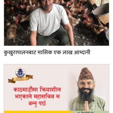
कुखुरापालनबाट मासिक एक लाख आम्दानी