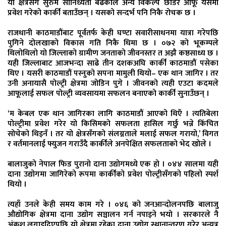
यो क्षेत्रसँग सुरुमै सानिध्यता बढेकाले अन्य विकल्प छाडेर आफू यसमा
प्रवेश गरेको कार्की बताउँछन् । यसको सन्दर्भ पनि निकै रोचक छ ।
राजधानी काठमाडौंबाट पूर्वतर्फ केही घण्टा सवारीसाधनमा यात्रा गरेपछि
पुगिने दोलखाको विकास गति निकै धिमा छ । ०७२ को भूकम्पले
थिलोथिलो यो जिल्लाको ग्रामीण जनताको जीवनस्तर त अझै कष्ठसाध्य छ ।
यही जिल्लाबाट आजभन्दा साढे तीन दशकअघि कार्की काठमाडौं पसेका
थिए । यसरी काठमाडौं पस्नुको सपना मामुली थियो– एक थान जागिर । तर
उनी अनायासै पोल्ट्री क्षेत्रमा जोडिन पुगे । जीवनको त्यही एउटा कदमले
आफूलाई सफल पोल्ट्री व्यवसायमा सफलन बनाएको कार्की सुनाउँछन् ।
‘म केबल एक थान जागिरका लागि काठमाडौं आएको थिएँ । त्यतिबेला
पोल्ट्रीमा प्रवेश गरेर यो किसिमको सफलता हासिल गर्छु भन्ने किंचित
सोचेको थिइनँ । तर यो क्षेत्रसँगको संलग्नताले मलाई सफल गरायो,’ विगत
र वर्तमानलाई फ्युजन गराउँदै कार्कीले अनपेक्षित सफलताको भेद खोले ।
बालाजुको नेपाल फिड पुरानो दाना उद्योगमध्ये एक हो । ०४४ सालमा यही
दाना उद्योगमा जागिरेको रूपमा कार्कीको प्रवेश पोल्ट्रीसँगको पहिलो स्पर्श
थियो ।
त्यहाँ उनले केही समय काम गरे । ०४६ को जनआन्दोलनपछि बालाजु
औद्योगिक क्षेत्रमा दाना उद्योग सञ्चालन गर्न नपाइने भयो । सरकारले नै
अंकुश लगाइदिएपछि यो क्षेत्रमा रहेका दाना उद्योग स्थानान्तरण गरेर अन्यत्र