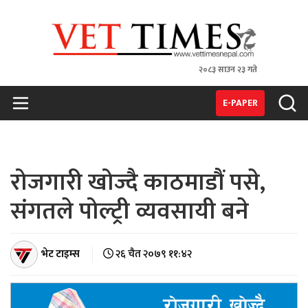
२०८३ साउन २३ गते
VET TIMES
Nepal's 1st Vet Magzine
E-PAPER
रोजगारी खोज्दै काठमाडौं पसे,
संगतले पोल्ट्री व्यवसायी बने
भेट टाइम्स
२६ चैत २०७९ ११:४२