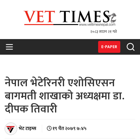
२०८३ साउन २१ गते
VET TIMES
Nepal's 1st Vet Magzine
E-PAPER
नेपाल भेटेरिनरी एशोसिएसन
बागमती शाखाको अध्यक्षमा डा.
दीपक तिवारी
भेट टाइम्स
१९ चैत २०७९ ७:४५