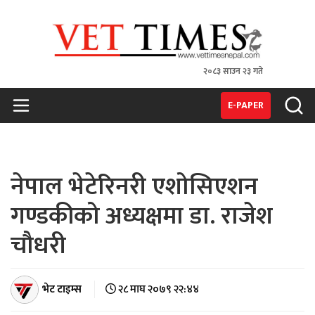
२०८३ साउन २३ गते
VET TIMES
Nepal's 1st Vet Magzine
E-PAPER
नेपाल भेटेरिनरी एशोसिएशन
गण्डकीको अध्यक्षमा डा. राजेश
चौधरी
भेट टाइम्स
२८ माघ २०७९ २२:४४