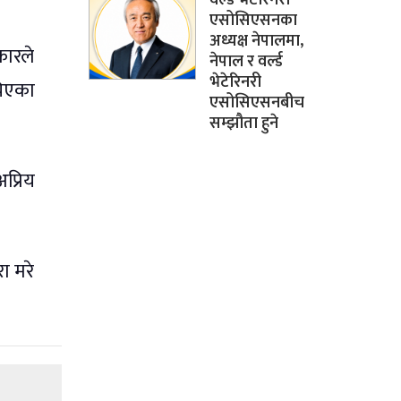
एसोसिएसनका
अध्यक्ष नेपालमा,
कारले
नेपाल र वर्ल्ड
भेटेरिनरी
चिएका
एसोसिएसनबीच
सम्झौता हुने
प्रिय
ा मरे