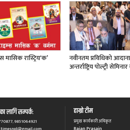
्स मासिक रास्ट्रिय‘क’
नवीनतम प्रविधिको आदानप्
अन्तर्राष्ट्रिय पोल्ट्री सेमिनार 
हाम्रो टीम
ा लागि सम्पर्कः
प्रमुख कार्यकारी अधिकृत
770877, 9851064921
Rajan Prasain
ttimesnpl@gmail.com