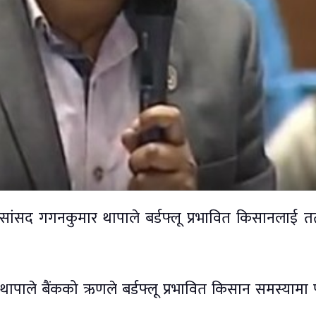
वं सांसद गगनकुमार थापाले बर्डफ्लू प्रभावित किसानलाई त
 थापाले बैंकको ऋणले बर्डफ्लू प्रभावित किसान समस्यामा 