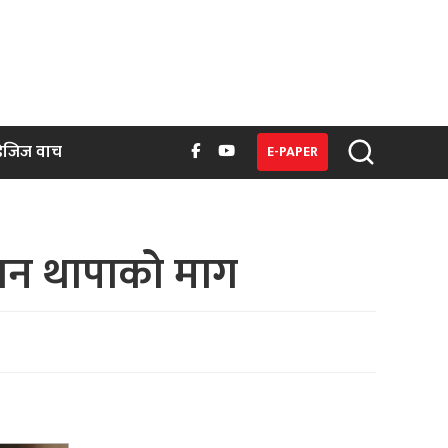
िजिज वाच
E-PAPER
 गगन थापाको माग