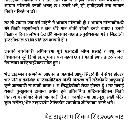
गरिरहेको स्वीकार गरे । तर उक्त सामान अहिले नभएर एक वर्षअघि नै
आयात गरिएको उनको भनाइ छ । उनले भने, ‘हो, हामीहरूले उक्त सामान
बिक्री गरिरहेका छौं ।
तर सो सामान एक वर्ष पहिले नै आयात गरिएको हो ।’ आयात गरिएकोमध्ये
धेरै बिक्री भइसकेको र अब थोरै मात्र बाँकी रहेको उनले बताए । उनले
विज्ञापन दिने प्रलोभन देखाउँदै समाचार नछाप्न अनुरोधसमेत गरे । सिद्धदेवी
इन्टरनेशनल प्रा.लि.प्रतिष्ठित कम्पनी हो ।
जसको कार्यकारी अधिकारमा पूर्व एआइजी भीष्म प्रसाई र पशु सेवा
विभागका पूर्व डिजी डा. शुभनारायण महतो छन् । महतो हेफर इन्टरनेशनल
नेपालका कन्ट्रिडाइरेक्टरसमेत हुन् ।
भेट टाइम्सका सम्पर्कमा आएका डा.महतोले आफू सिद्धदेवीको सेयर होल्डर
भए पनि प्रतिबन्धित एन्टिबायोटिक्स बिक्री वितरण गर्ने गरेकोबारे आफूलाई
कुनै जानकारी नभएको बताए । ‘म सिद्धदेवीको सेयर होल्डर हुँ । तर मलाई
यसले कुखुराको दानामा प्रयोग हुने प्रतिबन्धित एन्टिबायोटिक्स बिक्री
वितरण गरेकोबारे केही जानकारी छैन । कार्यालयमा आउनूस्, त्यही भेटेर
कुरा गरौंला,’ भेट टाइम्ससँग टेलिफोन सम्पर्कमा जोडिएका उनले भने ।
भेट टाइम्स मासिक मंसिर,२०७९ बाट