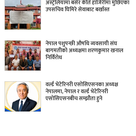
अस्ट्रेलियामा बसेर कीर्ते हाजिरीमा मुछिएका
उपसचिव घिमिरे सेवाबाट बर्खास्त
नेपाल पशुपन्छी औषधि व्यवसायी संघ
बागमतीको अध्यक्षमा शरणकुमार खनाल
निर्विरोध
वर्ल्ड भेटेरिनरी एसोसिएसनका अध्यक्ष
नेपालमा, नेपाल र वर्ल्ड भेटेरिनरी
एसोसिएसनबीच सम्झौता हुने