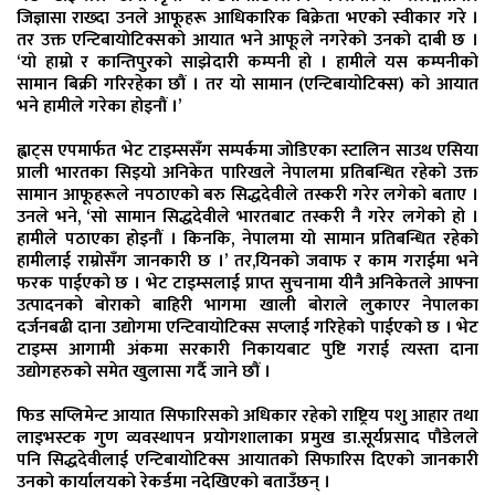
जिज्ञासा राख्दा उनले आफूहरू आधिकारिक बिक्रेता भएको स्वीकार गरे ।
तर उक्त एन्टिबायोटिक्सको आयात भने आफूले नगरेको उनको दाबी छ ।
‘यो हाम्रो र कान्तिपुरको साझेदारी कम्पनी हो । हामीले यस कम्पनीको
सामान बिक्री गरिरहेका छौं । तर यो सामान (एन्टिबायोटिक्स) को आयात
भने हामीले गरेका होइनौं ।’
ह्वाट्स एपमार्फत भेट टाइम्ससँग सम्पर्कमा जोडिएका स्टालिन साउथ एसिया
प्राली भारतका सिइयो अनिकेत पारिखले नेपालमा प्रतिबन्धित रहेको उक्त
सामान आफूहरूले नपठाएको बरु सिद्धदेवीले तस्करी गरेर लगेको बताए ।
उनले भने, ‘सो सामान सिद्धदेवीले भारतबाट तस्करी नै गरेर लगेको हो ।
हामीले पठाएका होइनौं । किनकि, नेपालमा यो सामान प्रतिबन्धित रहेको
हामीलाई राम्रोसँग जानकारी छ ।’ तर,यिनको जवाफ र काम गराईमा भने
फरक पाईएको छ । भेट टाइम्सलाई प्राप्त सुचनामा यीनै अनिकेतले आफ्ना
उत्पादनको बोराको बाहिरी भागमा खाली बोराले लुकाएर नेपालका
दर्जनबढी दाना उद्योगमा एन्टिवायोटिक्स सप्लाई गरिहेको पाईएको छ । भेट
टाइम्स आगामी अंकमा सरकारी निकायबाट पुष्टि गराई त्यस्ता दाना
उद्योगहरुको समेत खुलासा गर्दै जाने छौं ।
फिड सप्लिमेन्ट आयात सिफारिसको अधिकार रहेको राष्ट्रिय पशु आहार तथा
लाइभस्टक गुण व्यवस्थापन प्रयोगशालाका प्रमुख डा.सूर्यप्रसाद पौडेलले
पनि सिद्धदेवीलाई एन्टिबायोटिक्स आयातको सिफारिस दिएको जानकारी
उनको कार्यालयको रेकर्डमा नदेखिएको बताउँछन् ।