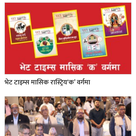
भेट टाइम्स मासिक रास्ट्रिय‘क’ वर्गमा