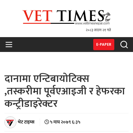
२०८३ साउन २१ गते
VET TIMES
Nepal's 1st Vet Magzine
E-PAPER
दानामा एन्टिबायोटिक्स
,तस्करीमा पूर्वएआइजी र हेफरका
कन्ट्रीडाइरेक्टर
भेट टाइम्स
५ माघ २०७९ ६:३५