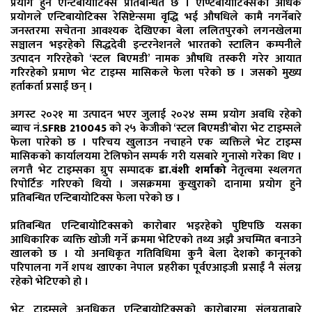
प्रयोग हुने एन्टिबायोटिक्स प्रतिबन्धित छ । एण्टिबायोटिक्सको अधिक
प्रयोगले एन्टिबायोटिक्स रेसिष्टेन्समा वृद्धि भई औषधिले कामै नगर्नेबारे
जनस्तरमा सचेतना आवश्यक देखिएका बेला ललितपुरको लगनखेलमा
सञ्चालन भइरहेको सिद्धदेवी इन्टरनेशनले भारतको स्टालिन कम्पनीले
उत्पादन गरिरहेको ‘स्टल बिएमडी’ नामक औषधि तस्करी गरेर आयात
गरिरहेको प्रमाण भेट टाइम्स मासिकले फेला परेको छ । जसको मुख्य
हर्ताकर्ता प्रसाईं छन् ।
अगस्ट २०२१ मा उत्पादन भएर जुलाई २०२४ सम्म प्रयोग अवधि रहेको
ब्याच नं.
SFRB 210045
को २५ केजीको ‘स्टल बिएमडी’बोरा भेट टाइम्सले
फेला पारेको छ । परिचय खुलाउन नचाहने एक व्यक्तिले भेट टाइम्स
मासिकको कार्यालयमा टेलिफोन सम्पर्क गरी यसबारे गुनासो गरेका थिए ।
लगत्तै भेट टाइम्सका ग्रुप सम्पादक
डा.वंशी शर्माको
नेतृत्वमा स्थलगत
रिपोर्टिङ गरिएको थियो । जसक्रममा कुखुराको दानामा प्रयोग हुने
प्रतिबन्धित एन्टिबायोटिक्स फेला परेको छ ।
प्रतिबन्धित एन्टिबायोटिक्सको कारोबार भइरहेको पुष्टिपछि यसका
आधिकारिक व्यक्ति खोजी गर्ने क्रममा भेटिएको तथ्य अझै अचम्मित बनाउने
खालको छ । यो अनधिकृत गतिविधिमा कुनै बेला देशको कानूनको
परिपालना गर्ने शपथ खाएका नेपाल प्रहरीका पूर्वएआइजी प्रसाईं नै संलग्न
रहेको भेटिएको हो ।
भेट टाइम्सले अनधिकृत एन्टिबायोटिक्सको कारोबारमा संलग्नताबारे