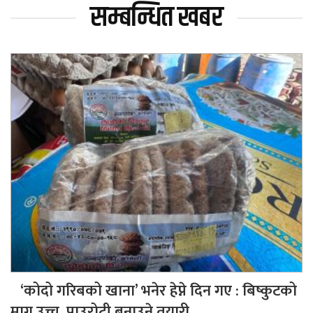
सम्बन्धित खबर
‘कोदो गरिबको खाना’ भनेर हेप्ने दिन गए : बिष्कुटको
माग उच्च, पाउरोटी बनाउने तयारी