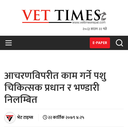
२०८३ साउन २२ गते
VET TIMES
Nepal's 1st Vet Magzine
E-PAPER
आचरणविपरीत काम गर्ने पशु
चिकित्सक प्रधान र भण्डारी
निलम्बित
भेट टाइम्स
२२ कार्तिक २०७९ ४:२५