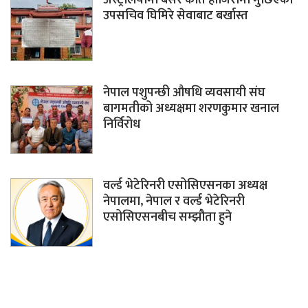
अस्ट्रेलियामा बसेर कीर्ते हाजिरीमा मुछिएका
उपसचिव घिमिरे सेवाबाट बर्खास्त
नेपाल पशुपन्छी औषधि व्यवसायी संघ
बागमतीको अध्यक्षमा शरणकुमार खनाल
निर्विरोध
वर्ल्ड भेटेरिनरी एसोसिएसनका अध्यक्ष
नेपालमा, नेपाल र वर्ल्ड भेटेरिनरी
एसोसिएसनबीच सम्झौता हुने