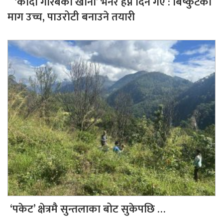
‘कोदो गरिबको खाना’ भनेर हेप्ने दिन गए : बिष्कुटको
माग उच्च, पाउरोटी बनाउने तयारी
‘पकेट’ क्षेत्रमै सुन्तलाका बोट सुकेपछि …