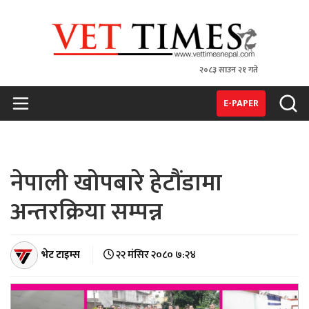
२०८३ साउन २१ गते
VET TIMES
Nepal's 1st Vet Magzine
E-PAPER
नेपाली खोपबारे हेटौंडामा
अन्तरक्रिया सम्पन्न
भेट टाइम्स
२२ मंसिर २०८० ७:२४