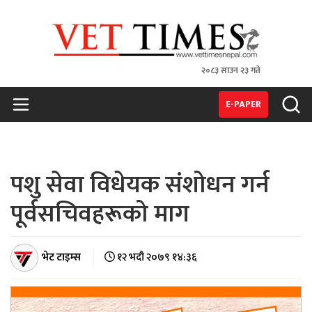
२०८३ साउन २३ गते
VET TIMES
Nepal's 1st Vet Magzine
E-PAPER
पशु सेवा विधेयक संशोधन गर्न
पूर्वसचिवहरूको माग
भेट टाइम्स
१२ भदौ २०७९ १४:३६