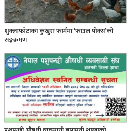
शुक्लाफाँटाका कुखुरा फार्ममा ‘फाउल पोक्स’को
सङ्क्रमण
पशुपन्छी औषधी व्यवसायी बागमती शाखाको