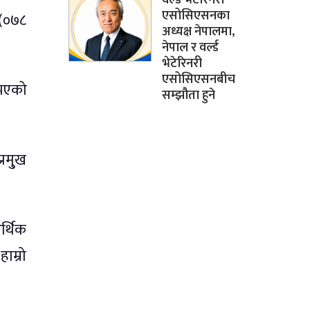
एसोसिएसनका
 (०७८
अध्यक्ष नेपालमा,
नेपाल र वर्ल्ड
भेटेरिनरी
एसोसिएसनबीच
 भएको
सम्झौता हुने
रमु्ख
र्थिक
ाम्रो