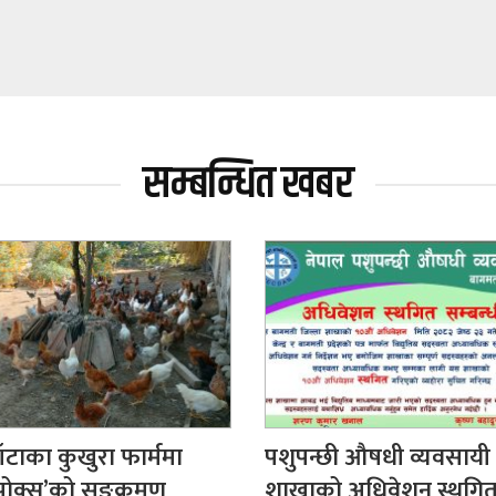
सम्बन्धित खबर
ँटाका कुखुरा फार्ममा
पशुपन्छी औषधी व्यवसायी
पोक्स’को सङ्क्रमण
शाखाको अधिवेशन स्थगित, क