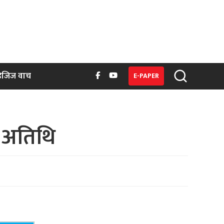
िजिज वाच
E-PAPER
ख अतिथि