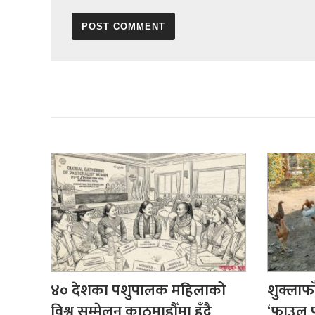
४० देशका पशुपालक महिलाको
शुक्लाफा
विश्व सम्मेलन काठमाडौँमा हुँदै
‘फाउल 