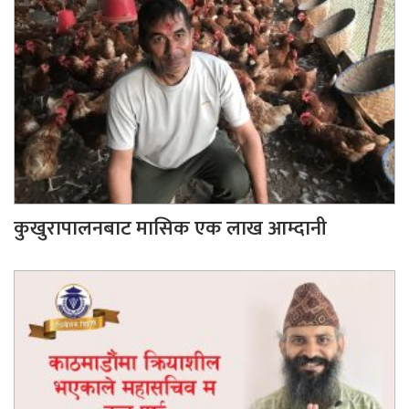
कुखुरापालनबाट मासिक एक लाख आम्दानी