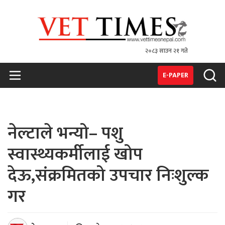
२०८३ साउन २१ गते
VET TIMES
Nepal's 1st Vet Magzine
E-PAPER
नेल्टाले भन्यो– पशु
स्वास्थ्यकर्मीलाई खोप
देऊ,संक्रमितको उपचार निःशुल्क
गर