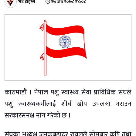
भेट टाइम्स
१७ जेठ २०७८ १४:०८
काठमाडौं । नेपाल पशु स्वास्थ्य सेवा प्राविधिक संघले
पशु स्वास्थ्यकर्मीलाई शीर्घ खोप उपलब्ध गराउन
सरकारसमक्ष माग गरेको छ ।
संघका अध्यक्ष जनकबहादुर रावलले सोमबार कृषि तथा