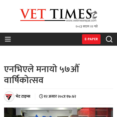
२०८३ साउन २२ गते
VET TIMES
Nepal's 1st Vet Magzine
E-PAPER
एनभिएले मनायो ५७औं
वार्षिकोत्सव
भेट टाइम्स
१२ असार २०८१ १७:४२