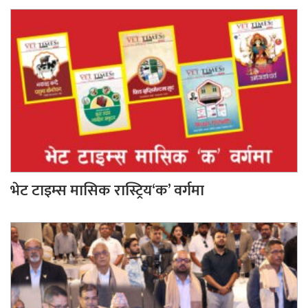
भेट टाइम्स मासिक रास्ट्रिय‘क’ वर्गमा