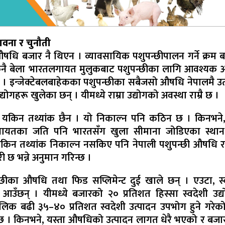
ावना र चुनौती
ि बजार नै थिएन । व्यावसायिक पशुपन्छीपालन गर्ने क्रम बढ
कुनै बेला भारतलगायत मुलुकबाट पशुपन्छीका लागि आवश्यक
 छैन । इन्जेक्टेबलबाहेकका पशुपन्छीका सबैजसो औषधि नेपालमै उ
योगहरू खुलेका छन् । यीमध्ये राम्रा उद्योगको अवस्था राम्रै छ ।
 यकिन तथ्यांक छैन । यो निकाल्न पनि कठिन छ । किनभने, 
शलगायतका जति पनि भारतसँग खुला सीमाना जोडिएका स्थान
 । यकिन तथ्यांक निकाल्न नसकिए पनि नेपाली पशुपन्छी औषधि 
ी छ भन्ने अनुमान गरिन्छ ।
्छीका औषधि तथा फिड सप्लिमेन्ट दुई खाले छन् । एउटा, स्
आउँछन् । यीमध्ये बजारको २० प्रतिशत हिस्सा स्वदेशी उद्
लिक बढी ३५–४० प्रतिशत स्वदेशी उत्पादन उपभोग हुने गरेक
भर छ । किनभने, यस्ता औषधिको उत्पादन लागत धेरै भएको र बजा