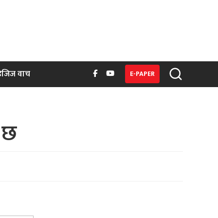
िजिज वाच
E-PAPER
 छ