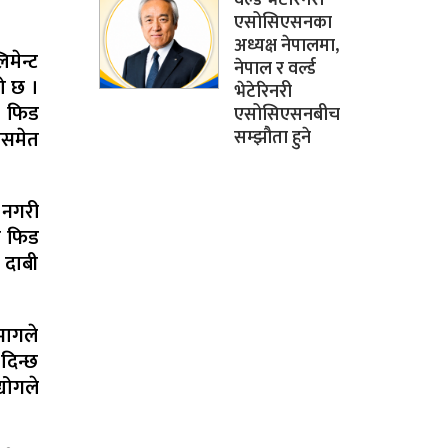
एसोसिएसनका
अध्यक्ष नेपालमा,
मेन्ट
नेपाल र वर्ल्ड
ो छ ।
भेटेरिनरी
ो फिड
एसोसिएसनबीच
सम्झौता हुने
ीसमेत
 नगरी
का फिड
 दाबी
भागले
दिन्छ
योगले