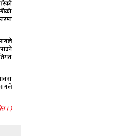
ारेको
्छीको
्तरमा
भागले
पाउने
ीतिगत
भावना
भागले
ित । )