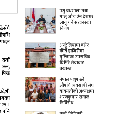
पशु बधशाला तथा
मासु जाँच ऐन देशभर
लागू गर्ने सरकारको
ेसँगै
निर्णय
 औषधि
त्पादन
अस्ट्रेलियामा बसेर
कीर्ते हाजिरीमा
मुछिएका उपसचिव
दर्ता
घिमिरे सेवाबाट
 छन्,
बर्खास्त
र फिड
नेपाल पशुपन्छी
औषधि व्यवसायी संघ
वदेशी
बागमतीको अध्यक्षमा
शरणकुमार खनाल
योगका
निर्विरोध
ो छ ।
र पनि
वर्ल्ड भेटेरिनरी