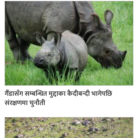
गैँडासँग सम्बन्धित मुद्दाका कैदीबन्दी भागेपछि
संरक्षणमा चुनौती