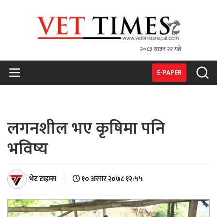
२०८३ साउन २२ गते
VET TIMES
Nepal's 1st Vet Magzine
E-PAPER
लगनशील भए कृषिमा पनि
भविष्य
भेट टाइम्स
१० असार २०७८ १२:५५