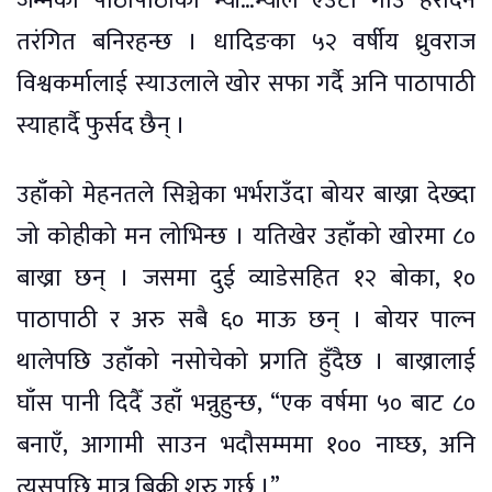
जन्मेका पाठापाठीको म्याँ…म्याँले एउटा गाउँ हरदिन
तरंगित बनिरहन्छ । धादिङका ५२ वर्षीय ध्रुवराज
विश्वकर्मालाई स्याउलाले खोर सफा गर्दै अनि पाठापाठी
स्याहार्दै फुर्सद छैन् ।
उहाँको मेहनतले सिञ्चेका भर्भराउँदा बोयर बाख्रा देख्दा
जो कोहीको मन लोभिन्छ । यतिखेर उहाँको खोरमा ८०
बाख्रा छन् । जसमा दुई व्याडेसहित १२ बोका, १०
पाठापाठी र अरु सबै ६० माऊ छन् । बोयर पाल्न
थालेपछि उहाँको नसोचेको प्रगति हुँदैछ । बाख्रालाई
घाँस पानी दिदैँ उहाँ भन्नुहुन्छ, “एक वर्षमा ५० बाट ८०
बनाएँ, आगामी साउन भदौसम्ममा १०० नाघ्छ, अनि
त्यसपछि मात्र बिक्री शुरु गर्छु ।”