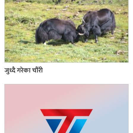
जुध्दै गरेका चौँरी