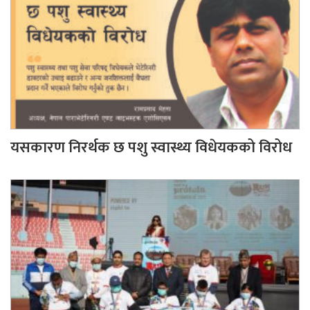
यसकारण निरर्थक छ पशु स्वास्थ्य विधेयकको विरोध