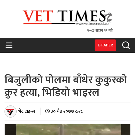
२०८३ साउन २१ गते
VET TIMES
Nepal's 1st Vet Magzine
E-PAPER
बिजुलीको पोलमा बाँधेर कुकुरको
क्रुर हत्या, भिडियो भाइरल
भेट टाइम्स
३० चैत २०७७ ८:२८