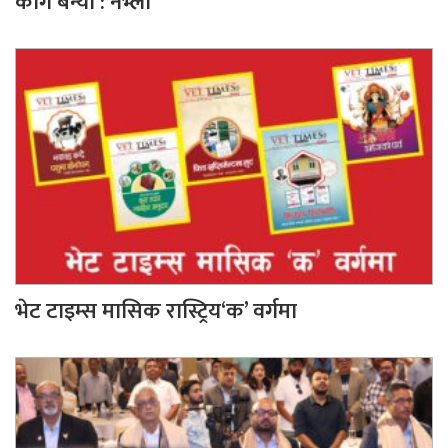
काग बन्यो : नेभ्ला
भेट टाइम्स मासिक रास्ट्रिय‘क’ वर्गमा