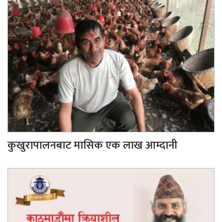
कुखुरापालनबाट मासिक एक लाख आम्दानी