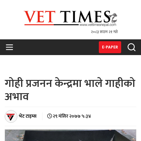
२०८३ साउन २१ गते
VET TIMES
Nepal's 1st Vet Magzine
E-PAPER
गोही प्रजनन केन्द्रमा भाले गाहीको
अभाव
भेट टाइम्स
२९ मंसिर २०७७ ५:३४