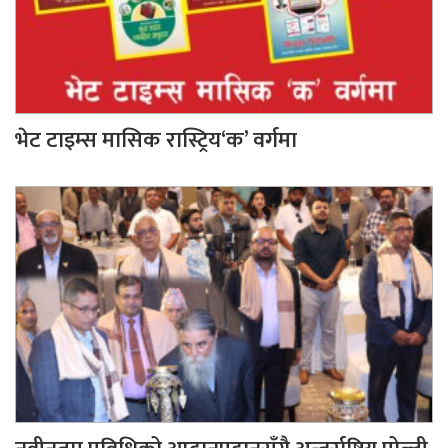
भेट टाइम्स मासिक रास्ट्रिय‘क’ वर्गमा