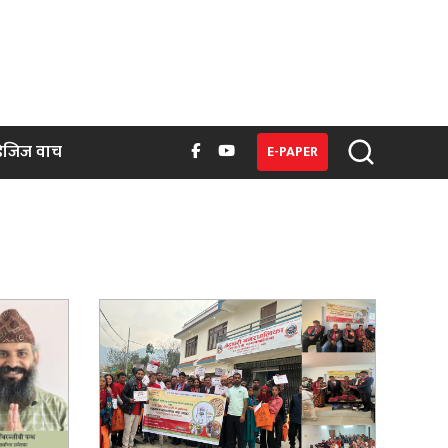
िजिज वाच
E-PAPER